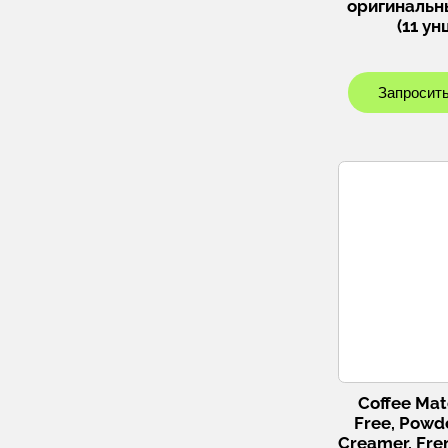
оригинальны
(11 ун
Запросить
Coffee Mat
Free, Powd
Creamer, Fren