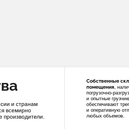
ва
Собственные ск
помещения
, нали
погрузочно-разгру
и опытные грузчик
ссии и странам
обеспечивают тре
ся всемирно
и оперативную отп
любых объемов.
е производители.