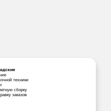
ладские
чие
зочной техники
и
петную сборку
равку заказов