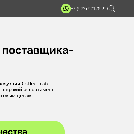
+7 (977) 971-39-99
т поставщика-
одукции Coffee-mate
 широкий ассортимент
птовым ценам.
чества