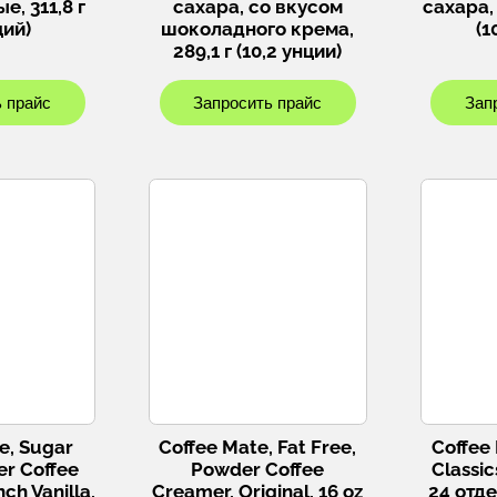
е, 311,8 г
сахара, со вкусом
сахара, 
ций)
шоколадного крема,
(1
289,1 г (10,2 унции)
 прайс
Запросить прайс
Зап
e, Sugar
Coffee Mate, Fat Free,
Coffee
er Coffee
Powder Coffee
Classic
ch Vanilla,
Creamer, Original, 16 oz
24 отд