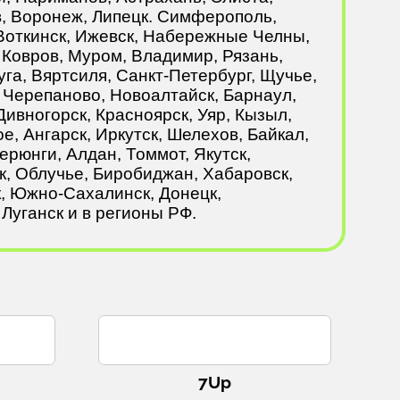
в, Воронеж, Липецк. Симферополь,
 Воткинск, Ижевск, Набережные Челны,
 Ковров, Муром, Владимир, Рязань,
уга, Вяртсиля, Санкт-Петербург, Щучье,
, Черепаново, Новоалтайск, Барнаул,
Дивногорск, Красноярск, Уяр, Кызыл,
е, Ангарск, Иркутск, Шелехов, Байкал,
ерюнги, Алдан, Томмот, Якутск,
к, Облучье, Биробиджан, Хабаровск,
к, Южно-Сахалинск, Донецк,
Луганск и в регионы РФ.
7Up