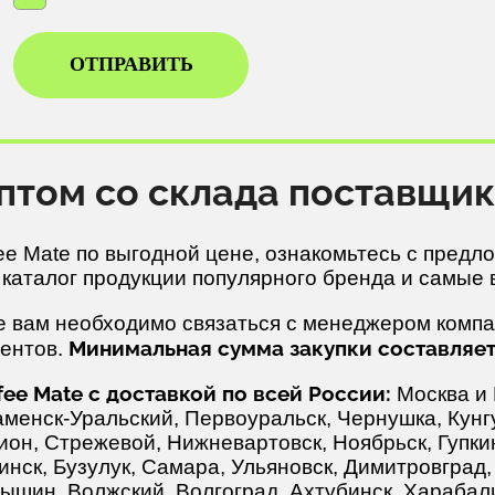
ОТПРАВИТЬ
 оптом со склада поставщ
fee Mate по выгодной цене, ознакомьтесь с пре
аталог продукции популярного бренда и самые 
te вам необходимо связаться с менеджером компа
Минимальная сумма закупки составляет 
ментов.
e Mate с доставкой по всей России:
Москва и 
аменск-Уральский, Первоуральск, Чернушка, Кунгу
ион, Стрежевой, Нижневартовск, Ноябрьск, Гупки
нск, Бузулук, Самара, Ульяновск, Димитровград,
ышин, Волжский, Волгоград, Ахтубинск, Харабал