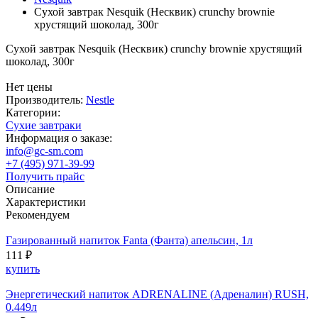
Сухой завтрак Nesquik (Несквик) crunchy brownie
хрустящий шоколад, 300г
Сухой завтрак Nesquik (Несквик) crunchy brownie хрустящий
шоколад, 300г
Нет цены
Производитель:
Nestle
Категории:
Cухие завтраки
Информация о заказе:
info@gc-sm.com
+7 (495) 971-39-99
Получить прайс
Описание
Характеристики
Рекомендуем
Газированный напиток Fanta (Фанта) апельсин, 1л
111 ₽
купить
Энергетический напиток ADRENALINE (Адреналин) RUSH,
0.449л