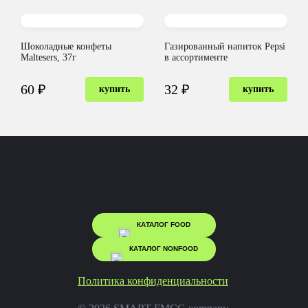
Шоколадные конфеты
Газированный напиток Pepsi
Maltesers, 37г
в ассортименте
60 ₽
32 ₽
купить
купить
КАТАЛОГ FOOD
КАТАЛОГ NONFOOD
Политика конфиденциальности