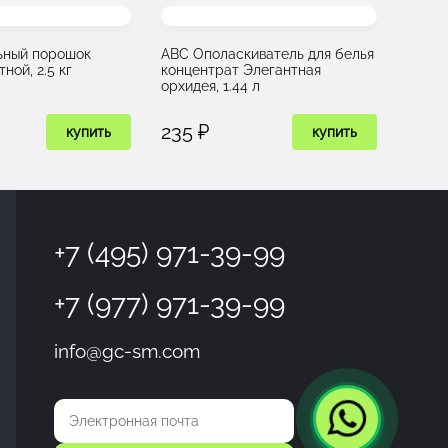
ьный порошок
ABC Ополаскиватель для белья
ной, 2.5 кг
концентрат Элегантная
орхидея, 1.44 л
235 ₽
купить
купить
+7 (495) 971-39-99
+7 (977) 971-39-99
info@gc-sm.com