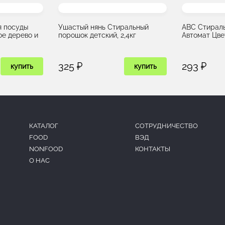
я посуды
Ушастый нянь Стиральный
ABC Стирал
е дерево и
порошок детский, 2,4кг
Автомат Цвет
325 ₽
293 ₽
купить
купить
КАТАЛОГ
CОТРУДНИЧЕСТВО
FOOD
ВЭД
NONFOOD
КОНТАКТЫ
О НАС