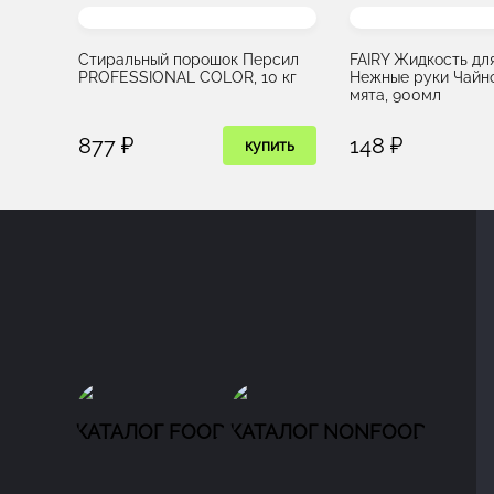
Стиральный порошок Персил
FAIRY Жидкость дл
PROFESSIONAL COLOR, 10 кг
Нежные руки Чайно
мята, 900мл
877 ₽
148 ₽
купить
КАТАЛОГ FOOD
КАТАЛОГ NONFOOD