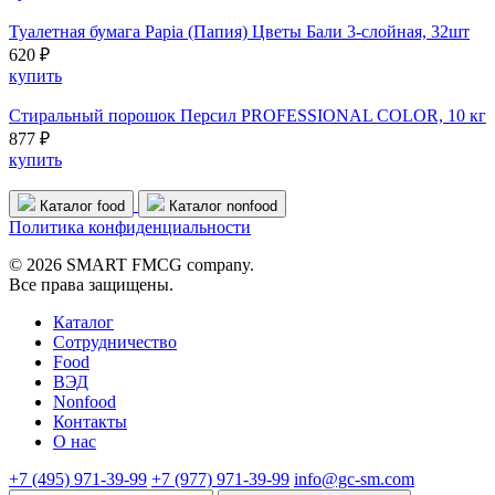
Туалетная бумага Papia (Папия) Цветы Бали 3-слойная, 32шт
620 ₽
купить
Стиральный порошок Персил PROFESSIONAL COLOR, 10 кг
877 ₽
купить
Каталог food
Каталог nonfood
Политика конфиденциальности
© 2026 SMART FMCG company.
Все права защищены.
Каталог
Cотрудничество
Food
ВЭД
Nonfood
Контакты
О нас
+7 (495) 971-39-99
+7 (977) 971-39-99
info@gc-sm.com