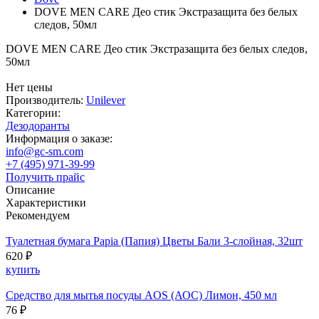
DOVE MEN CARE Део стик Экстразащита без белых
следов, 50мл
DOVE MEN CARE Део стик Экстразащита без белых следов,
50мл
Нет цены
Производитель:
Unilever
Категории:
Дезодоранты
Информация о заказе:
info@gc-sm.com
+7 (495) 971-39-99
Получить прайс
Описание
Характеристики
Рекомендуем
Туалетная бумага Papia (Папия) Цветы Бали 3-слойная, 32шт
620 ₽
купить
Средство для мытья посуды AOS (АОС) Лимон, 450 мл
76 ₽