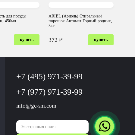
ть для посуды
ARIEL (Ариэль) Стиральный
н, 450мл
порошок Автомат Горный родник,
3кг
372 ₽
купить
купить
+7 (495) 971-39-99
+7 (977) 971-39-99
info@gc-sm.com