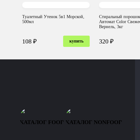
Туалетный Утенок 5в1 Морской,
Стиральный порошок
500мл
Автомат Color Свеже
Вернель, 3кг
108 ₽
320 ₽
купить
КАТАЛОГ FOOD
КАТАЛОГ NONFOOD