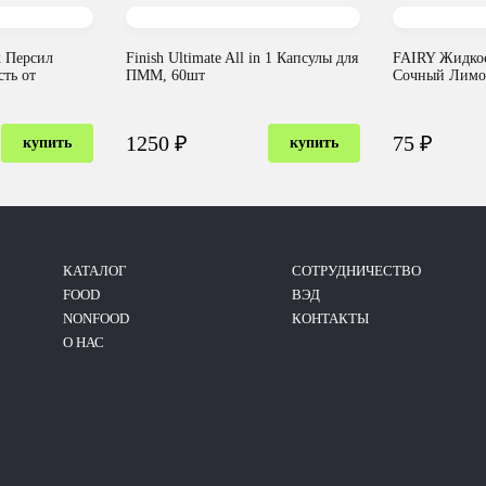
 Персил
Finish Ultimate All in 1 Капсулы для
FAIRY Жидкос
сть от
ПММ, 60шт
Сочный Лимо
1250 ₽
75 ₽
купить
купить
КАТАЛОГ
CОТРУДНИЧЕСТВО
FOOD
ВЭД
NONFOOD
КОНТАКТЫ
О НАС