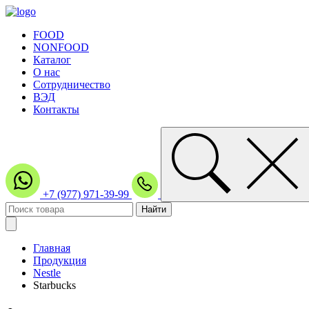
FOOD
NONFOOD
Каталог
О нас
Сотрудничество
ВЭД
Контакты
+7 (977) 971-39-99
Главная
Продукция
Nestle
Starbucks