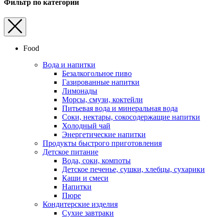
Фильтр по категории
Food
Вода и напитки
Безалкогольное пиво
Газированные напитки
Лимонады
Морсы, смузи, коктейли
Питьевая вода и минеральная вода
Соки, нектары, cокосодержащие напитки
Холодный чай
Энергетические напитки
Продукты быстрого приготовления
Детское питание
Вода, соки, компоты
Детское печенье, сушки, хлебцы, сухарики
Каши и смеси
Напитки
Пюре
Кондитерские изделия
Cухие завтраки