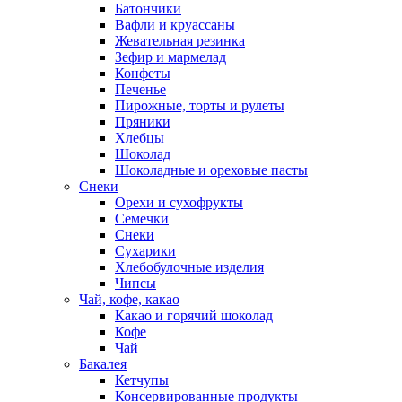
Батончики
Вафли и круассаны
Жевательная резинка
Зефир и мармелад
Конфеты
Печенье
Пирожные, торты и рулеты
Пряники
Хлебцы
Шоколад
Шоколадные и ореховые пасты
Снеки
Орехи и сухофрукты
Семечки
Снеки
Сухарики
Хлебобулочные изделия
Чипсы
Чай, кофе, какао
Какао и горячий шоколад
Кофе
Чай
Бакалея
Кетчупы
Консервированные продукты