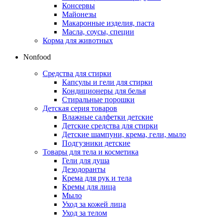
Консервы
Майонезы
Макаронные изделия, паста
Масла, соусы, специи
Корма для животных
Nonfood
Средства для стирки
Капсулы и гели для стирки
Кондиционеры для белья
Стиральные порошки
Детская серия товаров
Влажные салфетки детские
Детские средства для стирки
Детские шампуни, крема, гели, мыло
Подгузники детские
Товары для тела и косметика
Гели для душа
Дезодоранты
Крема для рук и тела
Кремы для лица
Мыло
Уход за кожей лица
Уход за телом