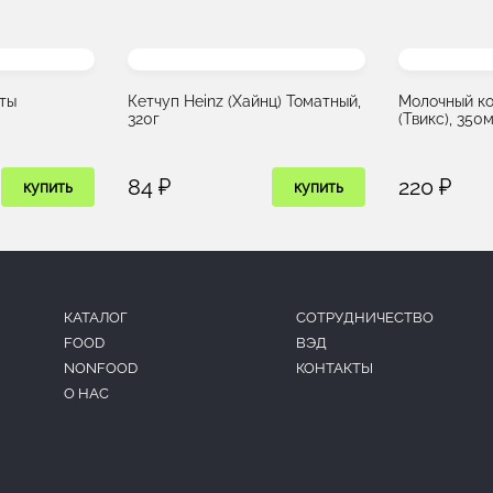
ты
Кетчуп Heinz (Хайнц) Томатный,
Молочный ко
320г
(Твикс), 350
84 ₽
220 ₽
купить
купить
КАТАЛОГ
CОТРУДНИЧЕСТВО
FOOD
ВЭД
NONFOOD
КОНТАКТЫ
О НАС