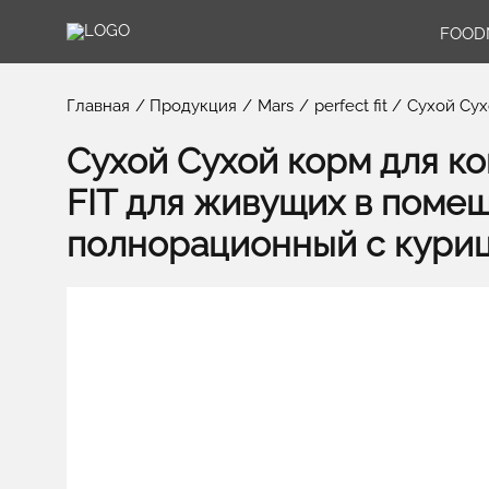
FOOD
Главная
Продукция
Mars
perfect fit
Cухой Сух
Cухой Сухой корм для к
FIT для живущих в поме
полнорационный с курице