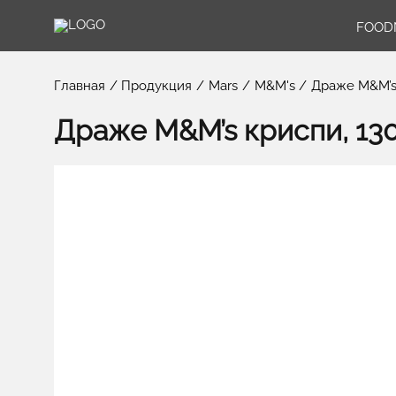
FOOD
Главная
Продукция
Mars
M&M's
Драже M&M’s 
Драже M&M’s криспи, 13