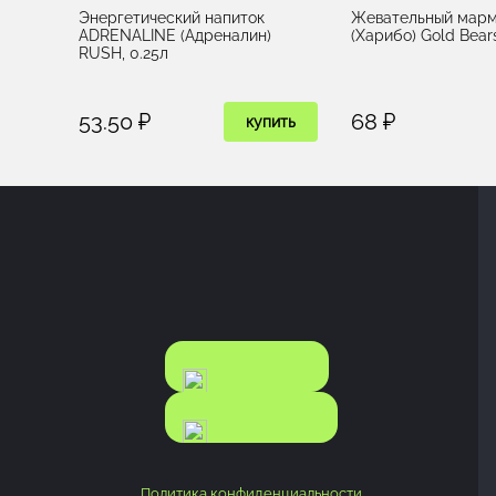
Энергетический напиток
Жевательный марм
ADRENALINE (Адреналин)
(Харибо) Gold Bears
RUSH, 0.25л
53.50 ₽
68 ₽
купить
КАТАЛОГ
КАТАЛОГ
FOOD
NONFOOD
Политика конфиденциальности