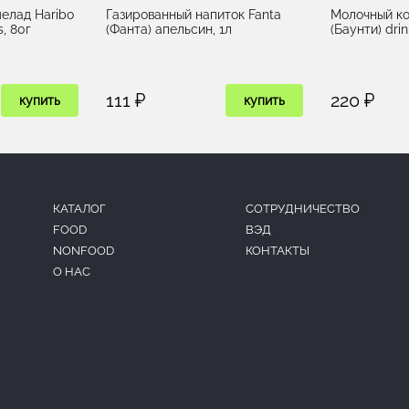
елад Haribo
Газированный напиток Fanta
Молочный ко
, 80г
(Фанта) апельсин, 1л
(Баунти) dri
111 ₽
220 ₽
купить
купить
КАТАЛОГ
CОТРУДНИЧЕСТВО
FOOD
ВЭД
NONFOOD
КОНТАКТЫ
О НАС