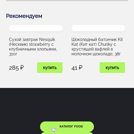
Рекомендуем
Сухой завтрак Nesquik
Шоколадный батончик Kit
(Несквик) strawberry с
Kat (Кит кат) Chunky с
клубничными хлопьями,
хрустящей вафлей в
310г
молочном шоколаде, 38г
285 ₽
41 ₽
купить
купить
КАТАЛОГ FOOD