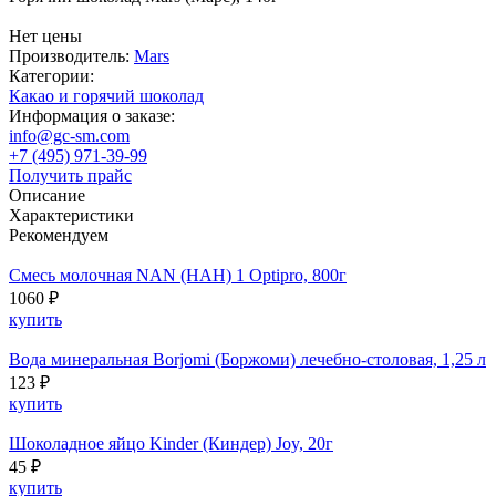
Нет цены
Производитель:
Mars
Категории:
Какао и горячий шоколад
Информация о заказе:
info@gc-sm.com
+7 (495) 971-39-99
Получить прайс
Описание
Характеристики
Рекомендуем
Смесь молочная NAN (НАН) 1 Optipro, 800г
1060 ₽
купить
Вода минеральная Borjomi (Боржоми) лечебно-столовая, 1,25 л
123 ₽
купить
Шоколадное яйцо Kinder (Киндер) Joy, 20г
45 ₽
купить