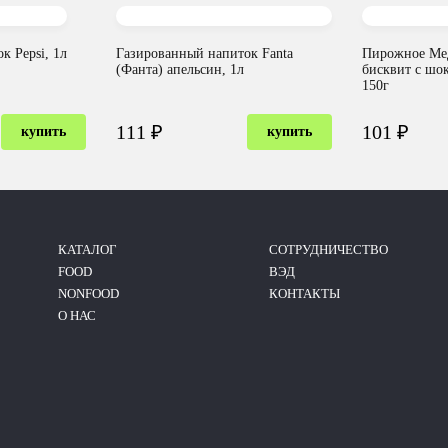
к Pepsi, 1л
Газированный напиток Fanta
Пирожное Ме
(Фанта) апельсин, 1л
бисквит с шо
150г
111 ₽
101 ₽
купить
купить
КАТАЛОГ
CОТРУДНИЧЕСТВО
FOOD
ВЭД
NONFOOD
КОНТАКТЫ
О НАС