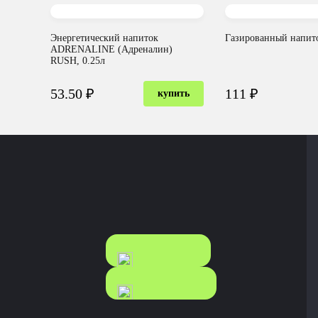
Энергетический напиток
Газированный напито
ADRENALINE (Адреналин)
RUSH, 0.25л
53.50 ₽
111 ₽
купить
КАТАЛОГ
КАТАЛОГ
FOOD
NONFOOD