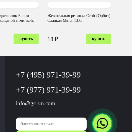
двежонок Барни
Жевательная резинка Orbit (Орбит)
коладной начинкой,
Сладкая Мята, 13.6г
18 ₽
купить
купить
+7 (495) 971-39-99
+7 (977) 971-39-99
info@gc-sm.com