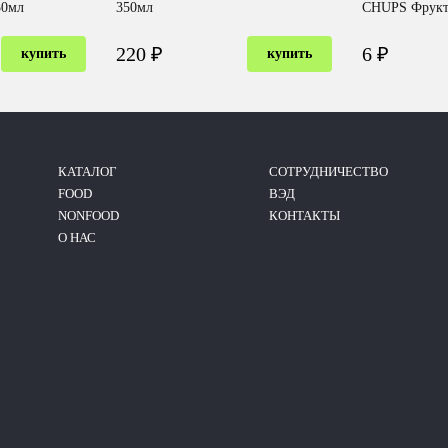
250мл
350мл
CHUPS Фрукто
220 ₽
6 ₽
купить
купить
КАТАЛОГ
CОТРУДНИЧЕСТВО
FOOD
ВЭД
NONFOOD
КОНТАКТЫ
О НАС