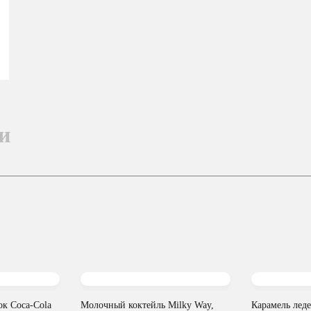
и
к Coca-Cola
Молочный коктейль Milky Way,
Карамель лед