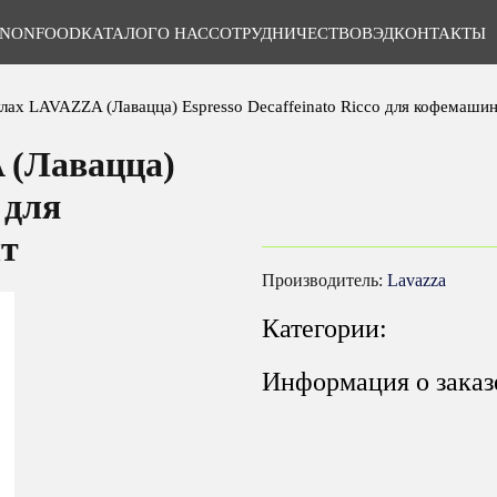
NONFOOD
КАТАЛОГ
О НАС
СОТРУДНИЧЕСТВО
ВЭД
КОНТАКТЫ
улах LAVAZZA (Лавацца) Espresso Decaffeinato Ricco для кофемашин
 (Лавацца)
 для
шт
Производитель:
Lavazza
Категории:
Информация о заказ