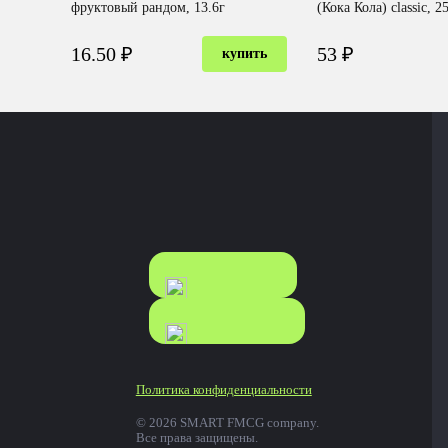
фруктовый рандом, 13.6г
(Кока Кола) classic, 
16.50 ₽
53 ₽
купить
КАТАЛОГ
КАТАЛОГ
FOOD
NONFOOD
Политика конфиденциальности
© 2026 SMART FMCG company.
Все права защищены.