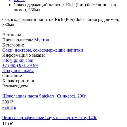
Сокосодержащий напиток Rich (Рич) dolce виноград
лимон, 330мл
Сокосодержащий напиток Rich (Рич) dolce виноград лимон,
330мл
Нет цены
Производитель:
Мултон
Категории:
Соки, нектары, cокосодержащие напитки
Информация о заказе:
info@gc-sm.com
+7 (495) 971-39-99
Получить прайс
Описание
Характеристики
Рекомендуем
Шоколадная паста Snickers (Сникерс), 200г
300 ₽
купить
Чипсы картофельные Lay’s в ассортименте, 140г
115 ₽