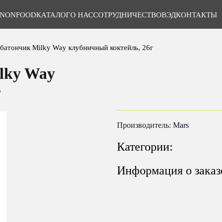
NONFOOD
КАТАЛОГ
О НАС
СОТРУДНИЧЕСТВО
ВЭД
КОНТАКТЫ
атончик Milky Way клубничный коктейль, 26г
lky Way
г
Производитель:
Mars
Категории:
Информация о заказ