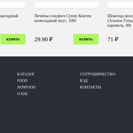
шоколадный
Печенье-сэндвич Супер Контик
Шоколад моло
шоколадный вкус, 100г
(Альпен Голь
карамель, 80г
29.90 ₽
71 ₽
купить
купить
КАТАЛОГ
CОТРУДНИЧЕСТВО
FOOD
ВЭД
NONFOOD
КОНТАКТЫ
О НАС