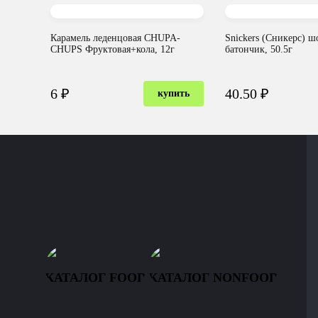
Карамель леденцовая CHUPA-
Snickers (Сникерс) 
CHUPS Фруктовая+кола, 12г
батончик, 50.5г
6 ₽
40.50 ₽
купить
КАТАЛОГ FOOD
КАТАЛОГ NONFOOD