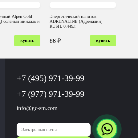
чный Alpen Gold
Энергетический напиток
д) соленый миндаль и
ADRENALINE (Адреналин)
RUSH, 0.449л
86 ₽
купить
купить
+7 (495) 971-39-99
+7 (977) 971-39-99
info@gc-sm.com