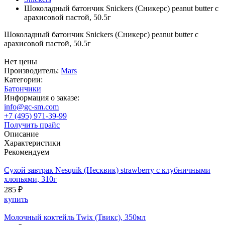
Шоколадный батончик Snickers (Сникерс) peanut butter с
арахисовой пастой, 50.5г
Шоколадный батончик Snickers (Сникерс) peanut butter с
арахисовой пастой, 50.5г
Нет цены
Производитель:
Mars
Категории:
Батончики
Информация о заказе:
info@gc-sm.com
+7 (495) 971-39-99
Получить прайс
Описание
Характеристики
Рекомендуем
Сухой завтрак Nesquik (Несквик) strawberry с клубничными
хлопьями, 310г
285 ₽
купить
Молочный коктейль Twix (Твикс), 350мл