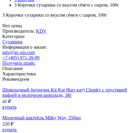
3 Корочки сухарики со вкусом сёмги с сыром, 100г
3 Корочки сухарики со вкусом сёмги с сыром, 100г
Нет цены
Производитель:
KDV
Категории:
Сухарики
Информация о заказе:
info@gc-sm.com
+7 (495) 971-39-99
Получить прайс
Описание
Характеристики
Рекомендуем
Шоколадный батончик Kit Kat (Кит кат) Chunky с хрустящей
вафлей в молочном шоколаде, 38г
41 ₽
купить
Молочный коктейль Milky Way, 350мл
220 ₽
купить