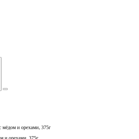
 с мёдом и орехами, 375г
ом и орехами, 375г