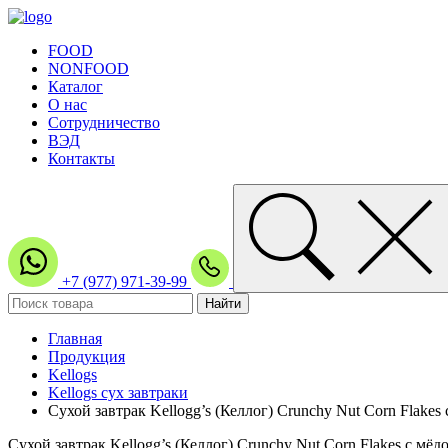
FOOD
NONFOOD
Каталог
О нас
Сотрудничество
ВЭД
Контакты
+7 (977) 971-39-99
Главная
Продукция
Kellogs
Kellogs сух завтраки
Сухой завтрак Kellogg’s (Келлог) Crunchy Nut Corn Flakes
Сухой завтрак Kellogg’s (Келлог) Crunchy Nut Corn Flakes с мёд