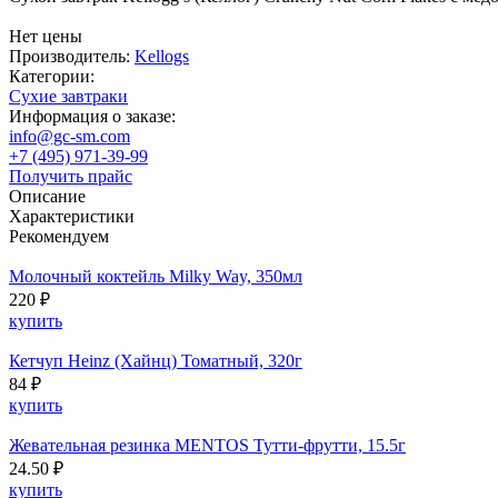
Нет цены
Производитель:
Kellogs
Категории:
Cухие завтраки
Информация о заказе:
info@gc-sm.com
+7 (495) 971-39-99
Получить прайс
Описание
Характеристики
Рекомендуем
Молочный коктейль Milky Way, 350мл
220 ₽
купить
Кетчуп Heinz (Хайнц) Томатный, 320г
84 ₽
купить
Жевательная резинка MENTOS Тутти-фрутти, 15.5г
24.50 ₽
купить