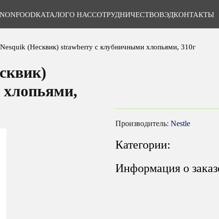
NONFOOD
КАТАЛОГ
О НАС
СОТРУДНИЧЕСТВО
ВЭД
КОНТАКТЫ
 Nesquik (Несквик) strawberry с клубничными хлопьями, 310г
есквик)
 хлопьями,
Производитель:
Nestle
Категории:
Информация о заказ