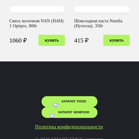
Смесь молочная NAN (НАН)
Шоколадная паста Nutella
1 Optipro, 800г
(Нутелла), 350г
1060 ₽
415 ₽
купить
купить
КАТАЛОГ FOOD
КАТАЛОГ NONFOOD
Политика конфиденциальности