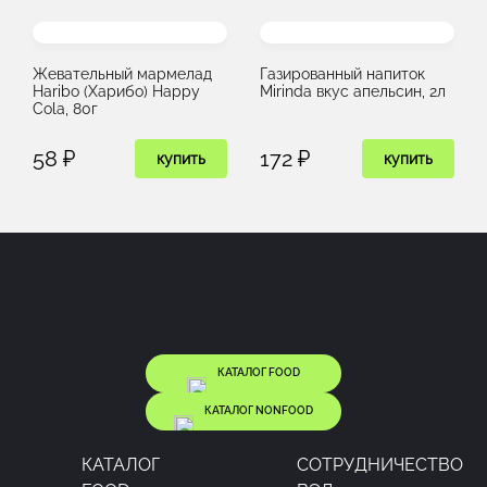
Жевательный мармелад
Газированный напиток
Haribo (Харибо) Happy
Mirinda вкус апельсин, 2л
Cola, 80г
58 ₽
172 ₽
купить
купить
КАТАЛОГ FOOD
КАТАЛОГ NONFOOD
КАТАЛОГ
CОТРУДНИЧЕСТВО