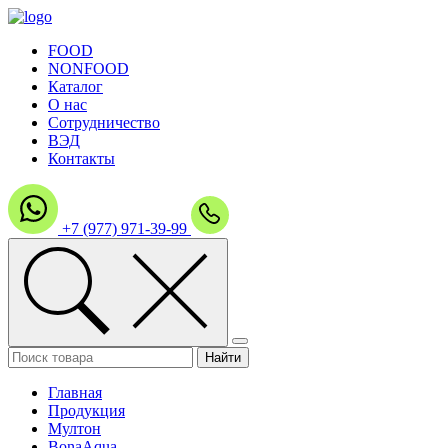
FOOD
NONFOOD
Каталог
О нас
Сотрудничество
ВЭД
Контакты
+7 (977) 971-39-99
Главная
Продукция
Мултон
ВonaAqua