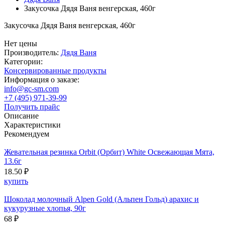
Закусочка Дядя Ваня венгерская, 460г
Закусочка Дядя Ваня венгерская, 460г
Нет цены
Производитель:
Дядя Ваня
Категории:
Консервированные продукты
Информация о заказе:
info@gc-sm.com
+7 (495) 971-39-99
Получить прайс
Описание
Характеристики
Рекомендуем
Жевательная резинка Orbit (Орбит) White Освежающая Мята,
13.6г
18.50 ₽
купить
Шоколад молочный Alpen Gold (Альпен Гольд) арахис и
кукурузные хлопья, 90г
68 ₽