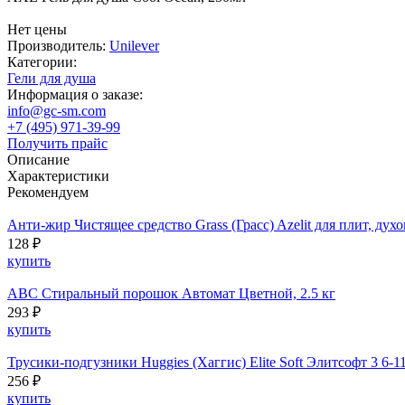
Нет цены
Производитель:
Unilever
Категории:
Гели для душа
Информация о заказе:
info@gc-sm.com
+7 (495) 971-39-99
Получить прайс
Описание
Характеристики
Рекомендуем
Анти-жир Чистящее средство Grass (Грасс) Azelit для плит, духо
128 ₽
купить
ABC Стиральный порошок Автомат Цветной, 2.5 кг
293 ₽
купить
Трусики-подгузники Huggies (Хаггис) Elite Soft Элитсофт 3 6-1
256 ₽
купить