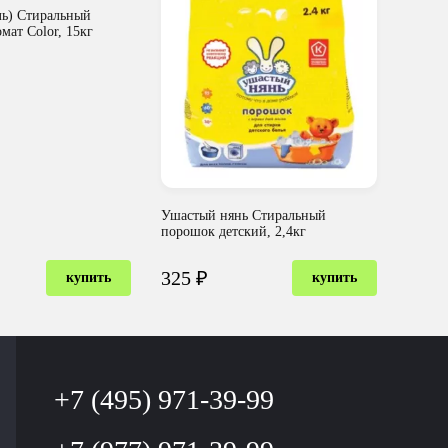
ь) Стиральный
мат Color, 15кг
Ушастый нянь Стиральный
порошок детский, 2,4кг
325 ₽
купить
купить
+7 (495) 971-39-99