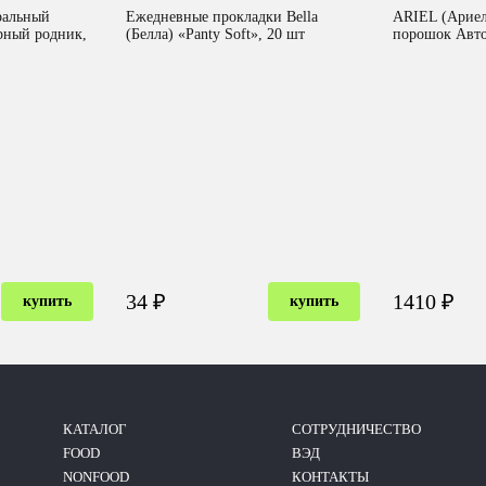
ральный
Ежедневные прокладки Bella
ARIEL (Ариел
рный родник,
(Белла) «Panty Soft», 20 шт
порошок Авто
34 ₽
1410 ₽
купить
купить
КАТАЛОГ
CОТРУДНИЧЕСТВО
FOOD
ВЭД
NONFOOD
КОНТАКТЫ