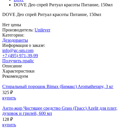
DOVE Део спрей Ритуал красоты Питание, 150мл
DOVE Део спрей Ритуал красоты Питание, 150мл
Нет цены
Производитель:
Unilever
Категории:
Дезодоранты
Информация о заказе:
info@gc-sm.com
+7 (495) 971-39-99
Получить прайс
Описание
Характеристики
Рекомендуем
Стиральный порошок Bimax (Бимакс) Aromatherapy, 3 кг
325 ₽
купить
Анти-жир Чистящее средство Grass (Грасс) Azelit для плит,
духовок и грилей, 600 мл
128 ₽
купить