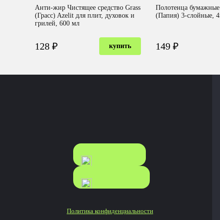
Анти-жир Чистящее средство Grass
Полотенца бумажные 
(Грасс) Azelit для плит, духовок и
(Папия) 3-слойные, 
грилей, 600 мл
128 ₽
149 ₽
купить
КАТАЛОГ
КАТАЛОГ
FOOD
NONFOOD
Политика конфиденциальности