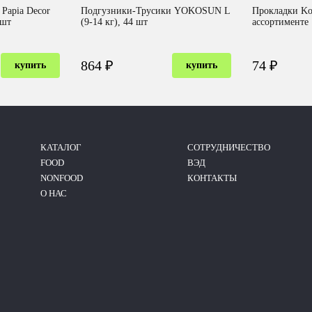
Papia Decor
Подгузники-Трусики YOKOSUN L
Прокладки Kot
4шт
(9-14 кг), 44 шт
ассортименте
864 ₽
74 ₽
купить
купить
КАТАЛОГ
CОТРУДНИЧЕСТВО
FOOD
ВЭД
NONFOOD
КОНТАКТЫ
О НАС