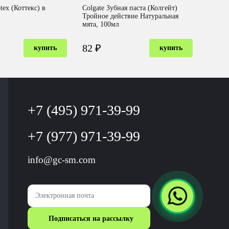
ex (Коттекс) в
Colgate Зубная паста (Колгейт)
Тройное действие Натуральная
мята, 100мл
82 ₽
купить
купить
+7 (495) 971-39-99
+7 (977) 971-39-99
info@gc-sm.com
Подписаться на рассылку