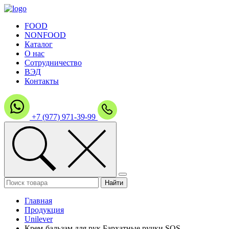
FOOD
NONFOOD
Каталог
О нас
Сотрудничество
ВЭД
Контакты
+7 (977) 971-39-99
Главная
Продукция
Unilever
Крем-бальзам для рук Бархатные ручки SOS