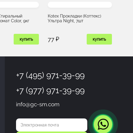
 Стиральный
Kotex Прокладки (Коттекс)
мат Color, 9кг
Ультра Night, 7шт
77 ₽
купить
купить
+7 (495) 971-39-99
+7 (977) 971-39-99
info@gc-sm.com