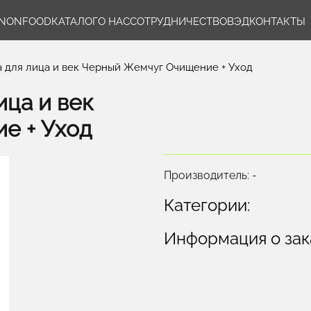
NONFOOD
КАТАЛОГ
О НАС
СОТРУДНИЧЕСТВО
ВЭД
КОНТАКТЫ
 для лица и век Черный Жемчуг Очищение + Уход
ца и век
е + Уход
Производитель: -
Категории:
Информация о зак