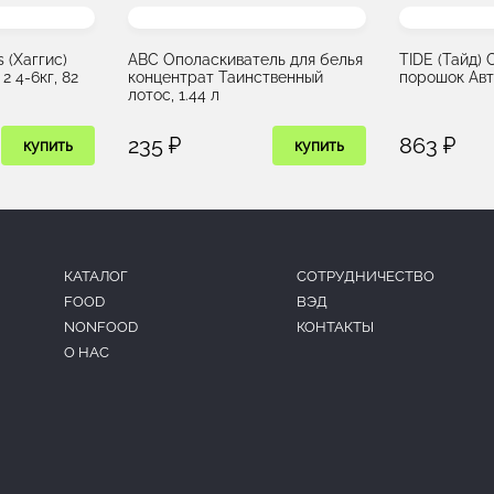
 (Хаггис)
ABC Ополаскиватель для белья
TIDE (Тайд)
2 4-6кг, 82
концентрат Таинственный
порошок Авто
лотос, 1.44 л
235 ₽
863 ₽
купить
купить
КАТАЛОГ
CОТРУДНИЧЕСТВО
FOOD
ВЭД
NONFOOD
КОНТАКТЫ
О НАС