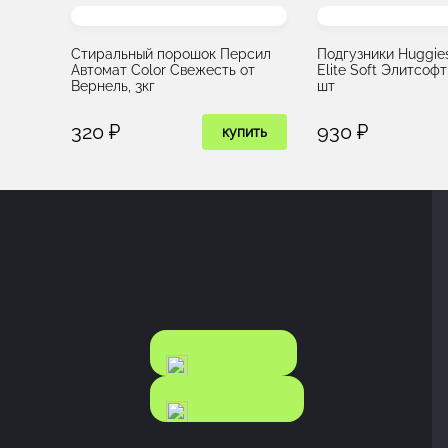
Стиральный порошок Персил
Подгузники Huggies
Автомат Color Свежесть от
Elite Soft Элитсофт 
Вернель, 3кг
шт
320 ₽
930 ₽
купить
КАТАЛОГ
КАТАЛОГ
FOOD
NONFOOD