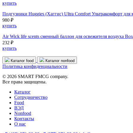
купить
Подгузники Huggies (Хаггис) Ultra Comfort Ультракомфорт для м
980 ₽
купить
Air Wick life scents cменный баллон для освежителя воздуха Во
232 ₽
купить
Каталог food
Каталог nonfood
Политика конфиденциальности
© 2026 SMART FMCG company.
Все права защищены.
Каталог
Cотрудничество
Food
ВЭД
Nonfood
Контакты
О нас