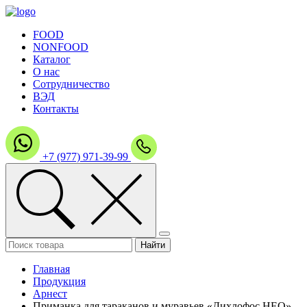
FOOD
NONFOOD
Каталог
О нас
Сотрудничество
ВЭД
Контакты
+7 (977) 971-39-99
Главная
Продукция
Арнест
Приманка для тараканов и муравьев «Дихлофос НЕО»,