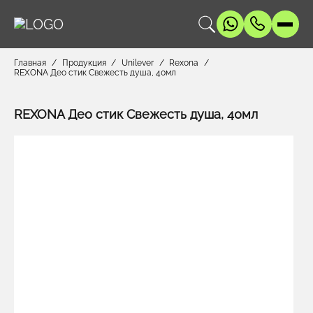
Главная
Продукция
Unilever
Rexona
REXONA Део стик Свежесть душа, 40мл
REXONA Део стик Свежесть душа, 40мл