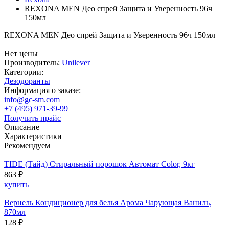
REXONA MEN Део спрей Защита и Уверенность 96ч
150мл
REXONA MEN Део спрей Защита и Уверенность 96ч 150мл
Нет цены
Производитель:
Unilever
Категории:
Дезодоранты
Информация о заказе:
info@gc-sm.com
+7 (495) 971-39-99
Получить прайс
Описание
Характеристики
Рекомендуем
TIDE (Тайд) Стиральный порошок Автомат Color, 9кг
863 ₽
купить
Вернель Кондиционер для белья Арома Чарующая Ваниль,
870мл
128 ₽