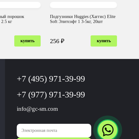
ный порошок
Подгузники Huggies (Хаггис) Elite
 2.5 кг
Soft Элитсофт 1 3-5кг, 20шт
256 ₽
купить
купить
+7 (495) 971-39-99
+7 (977) 971-39-99
info@gc-sm.com