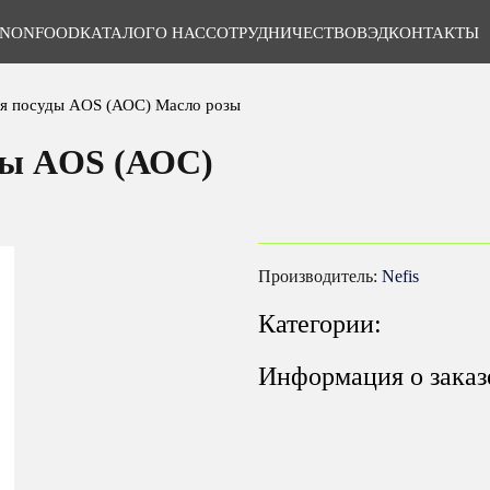
NONFOOD
КАТАЛОГ
О НАС
СОТРУДНИЧЕСТВО
ВЭД
КОНТАКТЫ
ья посуды AOS (АОС) Масло розы
ды AOS (АОС)
Производитель:
Nefis
Категории:
Информация о заказ