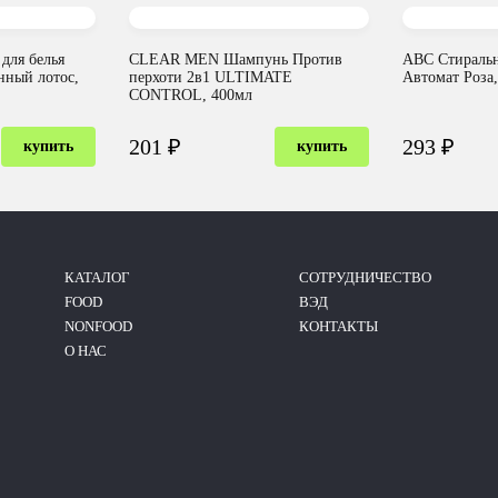
для белья
CLEAR MEN Шампунь Против
ABC Стираль
нный лотос,
перхоти 2в1 ULTIMATE
Автомат Роза,
CONTROL, 400мл
201 ₽
293 ₽
купить
купить
КАТАЛОГ
CОТРУДНИЧЕСТВО
FOOD
ВЭД
NONFOOD
КОНТАКТЫ
О НАС