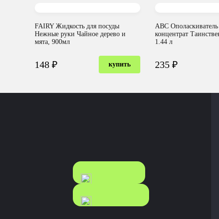
FAIRY Жидкость для посуды
ABC Ополаскиватель 
Нежные руки Чайное дерево и
концентрат Таинстве
мята, 900мл
1.44 л
148 ₽
235 ₽
купить
КАТАЛОГ
КАТАЛОГ
FOOD
NONFOOD