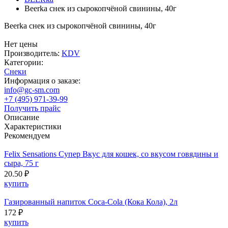
Beerka снек из сырокопчёной свинины, 40г
Beerka снек из сырокопчёной свинины, 40г
Нет цены
Производитель:
KDV
Категории:
Снеки
Информация о заказе:
info@gc-sm.com
+7 (495) 971-39-99
Получить прайс
Описание
Характеристики
Рекомендуем
Felix Sensations Супер Вкус для кошек, со вкусом говядины и
сыра, 75 г
20.50 ₽
купить
Газированный напиток Coca-Cola (Кока Кола), 2л
172 ₽
купить