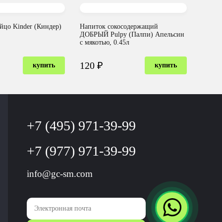
йцо Kinder (Киндер)
Напиток сокосодержащий
ДОБРЫЙ Pulpy (Палпи) Апельсин
с мякотью, 0.45л
120 ₽
купить
купить
+7 (495) 971-39-99
+7 (977) 971-39-99
info@gc-sm.com