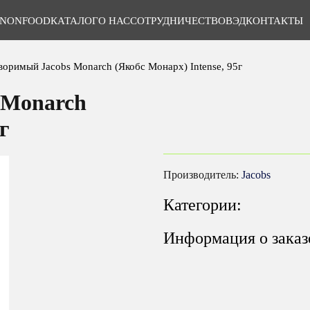
NONFOOD
КАТАЛОГ
О НАС
СОТРУДНИЧЕСТВО
ВЭД
КОНТАКТЫ
воримый Jacobs Monarch (Якобс Монарх) Intense, 95г
 Monarch
г
Производитель:
Jacobs
Категории:
Информация о заказ