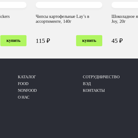
ckers
Чипсы картофельные Lay’s в
Шоколадное я
ассортименте, 140г
Joy, 20г
115 ₽
45 ₽
купить
купить
КАТАЛОГ
CОТРУДНИЧЕСТВО
FOOD
ВЭД
NONFOOD
КОНТАКТЫ
О НАС