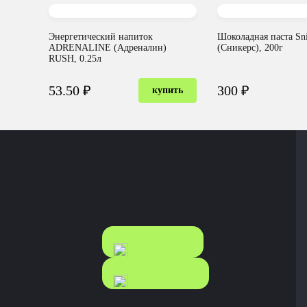
Энергетический напиток
Шоколадная паста Sni
ADRENALINE (Адреналин)
(Сникерс), 200г
RUSH, 0.25л
53.50 ₽
300 ₽
купить
КАТАЛОГ
КАТАЛОГ
FOOD
NONFOOD