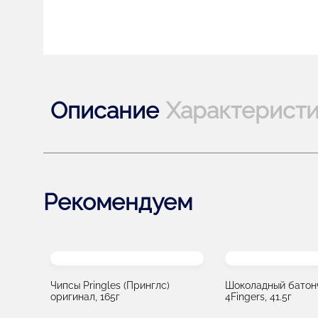
Описание
Характерист
Рекомендуем
Чипсы Pringles (Принглс)
Шоколадный батонч
оригинал, 165г
4Fingers, 41.5г