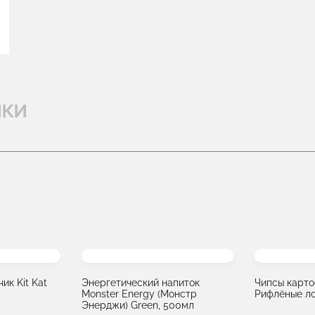
ики
ик Kit Kat
Энергетический напиток
Чипсы карто
Monster Energy (Монстр
Рифлёные ло
Энерджи) Green, 500мл