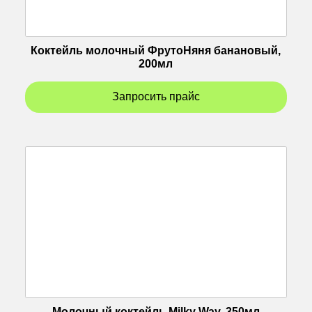
Коктейль молочный ФрутоНяня банановый,
200мл
Запросить прайс
Молочный коктейль Milky Way, 350мл