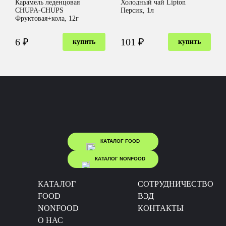
Карамель леденцовая
Холодный чай Lipton
CHUPA-CHUPS
Персик, 1л
Фруктовая+кола, 12г
6 ₽
101 ₽
купить
купить
КАТАЛОГ FOOD
КАТАЛОГ NONFOOD
КАТАЛОГ
CОТРУДНИЧЕСТВО
FOOD
ВЭД
NONFOOD
КОНТАКТЫ
О НАС