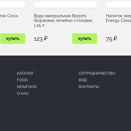
ток Coca-
Вода минеральная Borjomi
Напиток эне
(Боржоми) лечебно-столовая,
Energy Class
1,25 л
123 ₽
75 ₽
купить
купить
КАТАЛОГ
CОТРУДНИЧЕСТВО
FOOD
ВЭД
NONFOOD
КОНТАКТЫ
О НАС