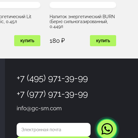
ргетический Lit
Напиток энергетический BURN
ic, 0.45л
(Берн) сильногазированный,
0.449л
180 ₽
купить
купить
+7 (495) 971-39-99
+7 (977) 971-39-99
info@gc-sm.com