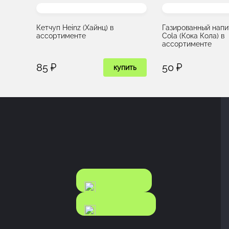
Кетчуп Heinz (Хайнц) в
Газированный напи
ассортименте
Cola (Кока Кола) в
ассортименте
85 ₽
50 ₽
купить
КАТАЛОГ
КАТАЛОГ
FOOD
NONFOOD