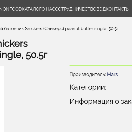
NONFOOD
КАТАЛОГ
О НАС
СОТРУДНИЧЕСТВО
ВЭД
КОНТАКТЫ
батончик Snickers (Сникерс) peanut butter single, 50.5г
ickers
ngle, 50.5г
Производитель:
Mars
Категории:
Информация о зак