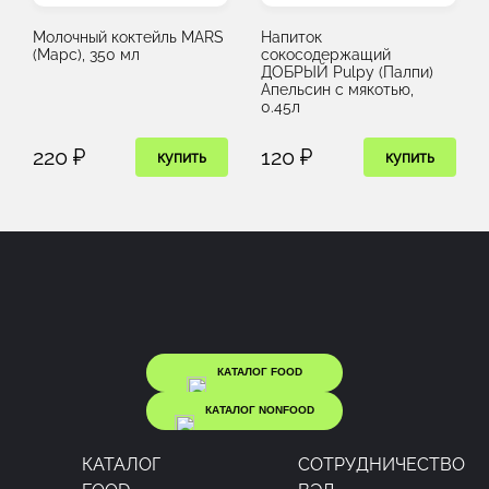
Молочный коктейль MARS
Напиток
(Марс), 350 мл
сокосодержащий
ДОБРЫЙ Pulpy (Палпи)
Апельсин с мякотью,
0.45л
220 ₽
120 ₽
купить
купить
КАТАЛОГ FOOD
КАТАЛОГ NONFOOD
КАТАЛОГ
CОТРУДНИЧЕСТВО