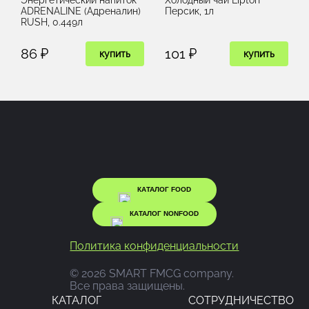
ADRENALINE (Адреналин)
Персик, 1л
RUSH, 0.449л
86 ₽
101 ₽
купить
купить
КАТАЛОГ FOOD
КАТАЛОГ NONFOOD
Политика конфиденциальности
© 2026 SMART FMCG company.
Все права защищены.
КАТАЛОГ
CОТРУДНИЧЕСТВО