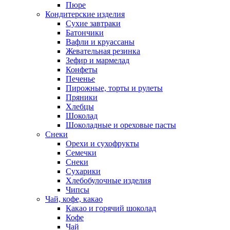
Пюре
Кондитерские изделия
Cухие завтраки
Батончики
Вафли и круассаны
Жевательная резинка
Зефир и мармелад
Конфеты
Печенье
Пирожные, торты и рулеты
Пряники
Хлебцы
Шоколад
Шоколадные и ореховые пасты
Снеки
Орехи и сухофрукты
Семечки
Снеки
Сухарики
Хлебобулочные изделия
Чипсы
Чай, кофе, какао
Какао и горячий шоколад
Кофе
Чай