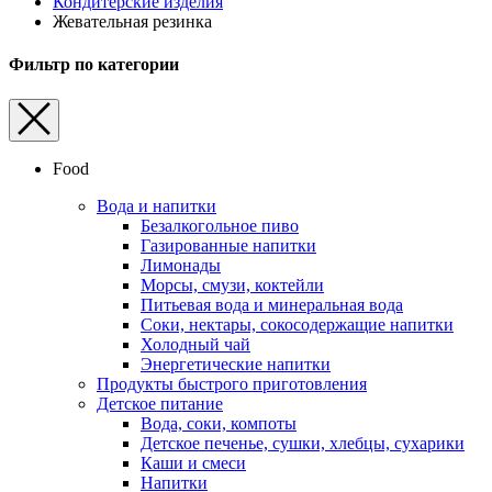
Кондитерские изделия
Жевательная резинка
Фильтр по категории
Food
Вода и напитки
Безалкогольное пиво
Газированные напитки
Лимонады
Морсы, смузи, коктейли
Питьевая вода и минеральная вода
Соки, нектары, cокосодержащие напитки
Холодный чай
Энергетические напитки
Продукты быстрого приготовления
Детское питание
Вода, соки, компоты
Детское печенье, сушки, хлебцы, сухарики
Каши и смеси
Напитки