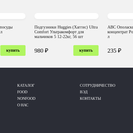
 посуды
Подгузники Huggies (Хаггис) Ultra
ABC Ополаски
мл
Comfort Ультракомфорт для
концентрат Ро
мальчиков 5 12-22кг, 56 шт
л
980 ₽
235 ₽
купить
купить
КАТАЛОГ
CОТРУДНИЧЕСТВО
FOOD
ВЭД
NONFOOD
КОНТАКТЫ
О НАС