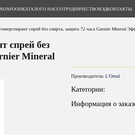
NONFOOD
КАТАЛОГ
О НАС
СОТРУДНИЧЕСТВО
ВЭД
КОНТАКТЫ
типерспирант спрей без спирта, защита 72 часа Garnier Mineral Э
т спрей без
rnier Mineral
Производитель:
L'Oreal
Категории:
Информация о заказ