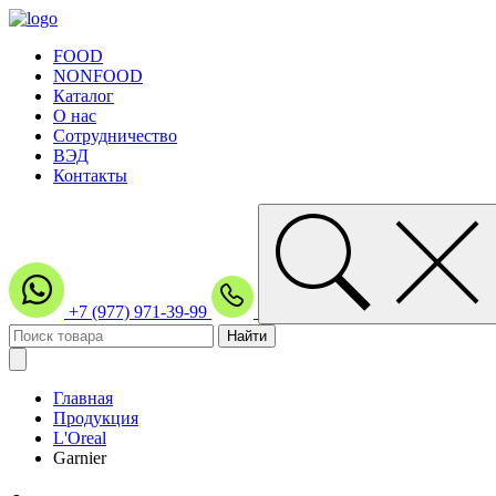
FOOD
NONFOOD
Каталог
О нас
Сотрудничество
ВЭД
Контакты
+7 (977) 971-39-99
Главная
Продукция
L'Oreal
Garnier