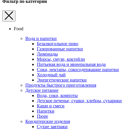
Фильтр по категории
Food
Вода и напитки
Безалкогольное пиво
Газированные напитки
Лимонады
Морсы, смузи, коктейли
Питьевая вода и минеральная вода
Соки, нектары, cокосодержащие напитки
Холодный чай
Энергетические напитки
Продукты быстрого приготовления
Детское питание
Вода, соки, компоты
Детское печенье, сушки, хлебцы, сухарики
Каши и смеси
Напитки
Пюре
Кондитерские изделия
Cухие завтраки