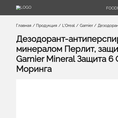
FOOD
Главная
Продукция
L'Oreal
Garnier
Дезодоран
Дезодорант-антиперспир
минералом Перлит, защи
Garnier Mineral Защита 
Моринга