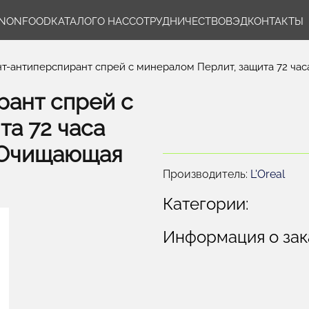
NONFOOD
КАТАЛОГ
О НАС
СОТРУДНИЧЕСТВО
ВЭД
КОНТАКТЫ
т-антиперспирант спрей с минералом Перлит, защита 72 час
ант спрей с
та 72 часа
6 Очищающая
Производитель:
L'Oreal
Категории:
Информация о зак