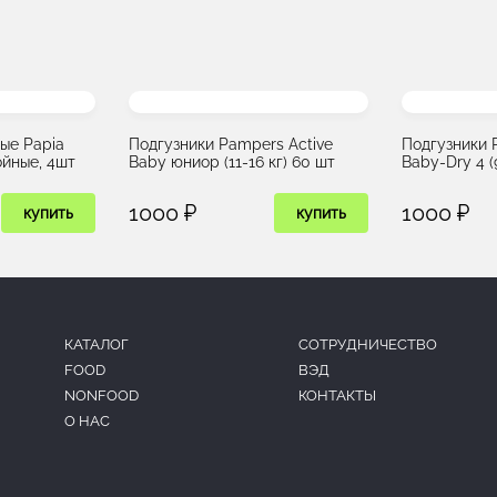
ые Papia
Подгузники Pampers Active
Подгузники 
ойные, 4шт
Baby юниор (11-16 кг) 60 шт
Baby-Dry 4 (9
1000 ₽
1000 ₽
купить
купить
КАТАЛОГ
CОТРУДНИЧЕСТВО
FOOD
ВЭД
NONFOOD
КОНТАКТЫ
О НАС