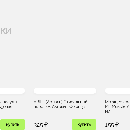
ики
я посуды
ARIEL (Ариэль) Стиральный
Моющее сре
450 мл
порошок Автомат Color, 3кг
Mr. Muscle У
мл
325 ₽
155 ₽
купить
купить