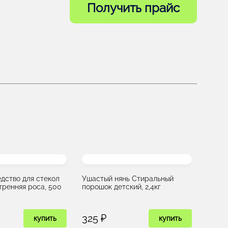
Получить прайс
дство для стекол
Ушастый нянь Стиральный
тренняя роса, 500
порошок детский, 2,4кг
325 ₽
купить
купить