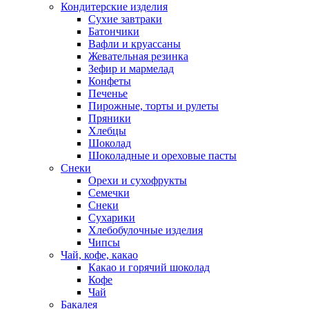
Кондитерские изделия
Cухие завтраки
Батончики
Вафли и круассаны
Жевательная резинка
Зефир и мармелад
Конфеты
Печенье
Пирожные, торты и рулеты
Пряники
Хлебцы
Шоколад
Шоколадные и ореховые пасты
Снеки
Орехи и сухофрукты
Семечки
Снеки
Сухарики
Хлебобулочные изделия
Чипсы
Чай, кофе, какао
Какао и горячий шоколад
Кофе
Чай
Бакалея