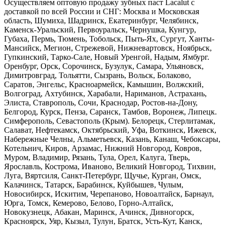
Осуществляем оптовую продажу зубных паст Lacalut с
доставкой по всей России и СНГ: Москва и Московская
область, Шумиха, Шадринск, Екатеринбург, Челябинск,
Каменск-Уральский, Первоуральск, Чернушка, Кунгур,
Губаха, Пермь, Тюмень, Тобольск, Пыть-Ях, Сургут, Ханты-
Мансийск, Мегион, Стрежевой, Нижневартовск, Ноябрьск,
Гупкинский, Тарко-Сале, Новый Уренгой, Надым, Ямбург.
Оренбург, Орск, Сорочинск, Бузулук, Самара, Ульяновск,
Димитровград, Тольятти, Сызрань, Вольск, Болаково,
Саратов, Энгельс, Красноармейск, Камышин, Волжский,
Волгоград, Ахтубинск, Харабали, Нариманов, Астрахань,
Элиста, Ставрополь, Сочи, Краснодар, Ростов-на-Дону,
Белгород, Курск, Пенза, Саранск, Тамбов, Воронеж, Липецк.
Симферополь, Севастополь (Крым). Белорецк, Стерлитамак,
Салават, Нефтекамск, Октябрьский, Уфа, Воткинск, Ижевск,
Набережные Челны, Альметьевск, Казань, Канаш, Чебоксары,
Котельнич, Киров, Арзамас, Нижний Новгород, Ковров,
Муром, Владимир, Рязань, Тула, Орел, Калуга, Тверь,
Ярославль, Кострома, Иваново, Великий Новгород, Тихвин,
Луга, Вяртсиля, Санкт-Петербург, Щучье, Курган, Омск,
Калачинск, Татарск, Барабинск, Куйбышев, Чулым,
Новосибирск, Искитим, Черепаново, Новоалтайск, Барнаул,
Юрга, Томск, Кемерово, Белово, Горно-Алтайск,
Новокузнецк, Абакан, Маринск, Ачинск, Дивногорск,
Красноярск, Уяр, Кызыл, Тулун, Братск, Усть-Кут, Канск,