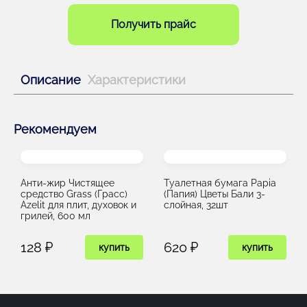
Получить прайс
Описание
Характеристики
Рекомендуем
Анти-жир Чистящее
Туалетная бумага Papia
средство Grass (Грасс)
(Папия) Цветы Бали 3-
Azelit для плит, духовок и
слойная, 32шт
грилей, 600 мл
128 ₽
620 ₽
купить
купить